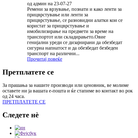
од админ на 23-07-27
Ремени за врзување, познати и како ленти за
прицврстување или ленти за
прицврстување, се разновидни алатки кои се
користат за прицврстување и
имобилизирање на предмети за време на
транспортот или складирањето.Овие
генијални уреди се дизајнирани да обезбедат
сигурна напнатост и да обезбедат безбеден
транспорт на различни...
Прочитај повеќе
Претплатете се
За прашања за нашите производи или ценовник, ве молиме
оставете ни ја вашата е-пошта и ќе стапиме во контакт во рок
од 24 часа.
ПРЕТПЛАТЕТЕ СЕ
Следете нè