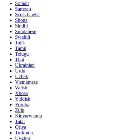
Somali
Samoan
Scots Gaelic
Shona
Sindhi
Sundanese
Swahili
Tajik
Tamil
Telugu
Thai
Ukrainian
Urdu
Uzbek
Vietnamese
Welsh
Xhosa
Yiddish
Yoruba
Zulu
Kinyarwanda
Tatar
Oriya
Turkmen
Uyghur