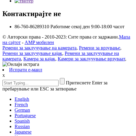
Контактирајте не
86-760-86289310
Работиме секој ден 9:00-18:00 часот
© Авторски права - 2010-2023: Сите права се задржани.
Мапа
на сајтот
-
AMP мобилен
Ремени за заклучување на камерата
,
Ремени за врзување
,
Ремени за заклучување кајак
,
Ремени за заклучување на
камерата
,
Камера за кајак
,
Камери за заклучување врзуваат
,
Испрати е-маил
x
Притиснете Enter за
пребарување или ESC за затворање
English
French
German
Portuguese
Spanish
Russian
Japanese